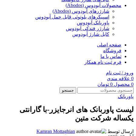
محصولات آبودوس (Abodos)
شارژرهای آبودوس (Abodos)
اسپیکرهای بلوتوثی قابل حمل آبودوس
پاوربانک آبودوس
شارژر فندکی آبودوس
کابل شارژ آبودوس
صفحه اصلی
فروشگاه
تماس با ما
فرم ثبت نام همکار
ورود / ثبت نام
0
علاقه مندی
0
محصول
0
تومان
جستجو
پاوربانک
لیست پاوربانک های انرجایزر-با گارانتی
یکساله شرکت متین
ارسال توسط
Kamran Mottaghian