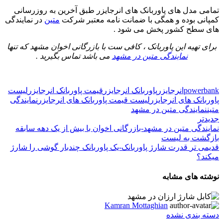
تمامی مدل های پاوربانک های انرجایزر طبق آخرین به روزرسانی
کمپانی بوده و همگی با ضمانت نامه معتبر شرکت
متین
در نمایندگی
های سطح کشور پخش می شود .
برای تهیه این پاوربانک ، کافی ست با بازرگانی اخوان مشهد که تنها
نمایندگی متین در مشهد
می باشد تماس بگیرید .
powerbank
انرجایزر
پاوربانک انرجایزر
قیمت پاوربانک انرجایزر
لیست
پاوربانک های انرجایزر
لیست قیمت پاوربانک های انرجایزر
نمایندگی
متین
نمایندگی متین در مشهد
جدیدتر
نمایندگی متین در مشهد-بازرگانی اخوان با بیش از یک دهه سابقه
بازگشت به لیست
قدیمی تر
قدرت شارژ پاوربانک-یک پاوربانک چندبار گوشی را شارژ
میکند؟
نوشته های مشابه
Kamran Mottaghian
دسته بندی نشده