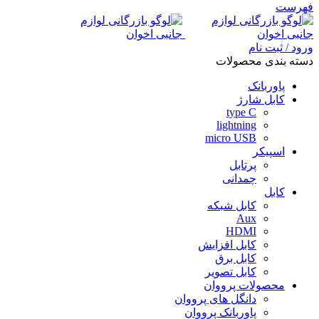
فهرست
ورود / ثبت نام
دسته بندی محصولات
پاوربانک
کابل شارژ
type C
lightning
micro USB
اسپیکر
پرتابل
چمدانی
کابل
کابل شبکه
Aux
HDMI
کابل افزایش
کابل برق
کابل تصویر
محصولات پرووان
دانگل های پرووان
پاوربانک پرووان